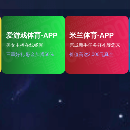
耐碱压力传感
品详情
UAY71耐碱压力传感器采用具有国际先进水平的陶瓷电容传感器，对
字化处理芯片，经过可靠严格的工艺流程装配而成，对各种具有腐蚀性的
定性和有效精度。该系列产品输出信号多样，抗腐蚀性、耐磨损性强。广
具有腐蚀性流体的高精度测量。
根据用户的具体要求特殊设计、定制，满足各种实际应用需求。