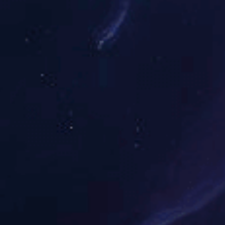
液位和压力传感器变送器
产
0.5米液位传感器
深井水位传感器
SUAY12.6高精度液位变送器
投入式液位
计
探头式液位仪
城市供水压力传感器
深井液位传感器
尾水井液位变送器
尾
水井液位传感器
尾水井液位计
地下水水
抗
位测量
地下水水位计
蓄水池液位计
结
蓄水池液位变送器
蓄水池液位传感器
窖井液位变送器
窖井液位传感器
窖井
综
液位计
污水池液位变送器
污水池液位传
外
感器
高精度压力传感器和变送器
产
绝压变送器
高精度大气压力计
0.05级
压力变送器
高精度数字压力传感器
检定
用高精度压力传感器
0.05级压力传感器
国产高精度压力传感器
万分之五高精度压
力变送器
高精度压力测量
高精度压力检
测
高精度压力计
高精度压力表
高精
度压力仪表
0.075%高精度压力变送器
0.075%高精度压力传感器
SUAY12高精度