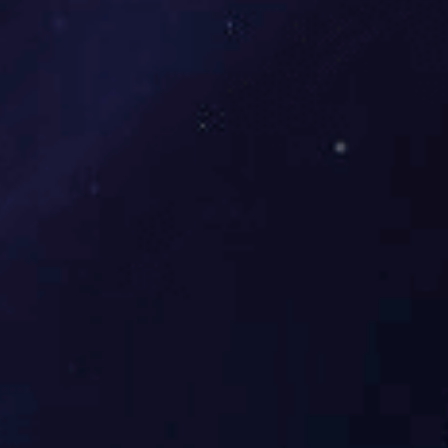
电气连接
接插件或直
接口及壳体材料
304/3
外壳防护
插头型（IP65）
安全防爆
Ex iaⅡ 
产品重量
约3
：①包含非线性、迟滞和重复性
型参数对照表：
型号
量程
精度
输出
安
UAY71
-100KPa~0
4:±0.1%FS
A1:4-20mA
M1:M