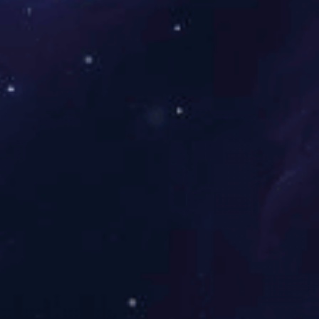
力变送器
宽频响压力传感器
微型压力传感器变送器
小尺寸压力变送器
小尺寸压力传感器
小型压力变送器
小型压力传感器
微型
压力变送器
微型压力传感器
防爆压力传感器变送器
管道液体压力测量
管道水压测量
管道
压力测量
管道压力变送器
管道压力传感
器
现场显示压力变送器
现场显示压力传
感器
2088型压力变送器
2088型压力传感
注
器
榔头型压力变送器
榔头型压力传感
器
工业压力变送器
工业压力传感器
隔爆压力变送器
隔爆压力传感器
本案
选
防爆压力变送器
本安防爆压力传感器
隔
离防爆压力变送器
隔离防爆压力传感器
防爆压力变送器
高温耐腐压力传感器变送器
S
高温水冷压力变送器
高温熔体压力变送