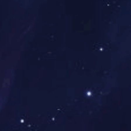
品特点：
腐蚀能力强
构可靠、固态芯片，无污染
合精度高
壳材料可根据测量介质进行有针对性的选择
品性能指标：
测量范围
-100KPa-0-10KPa