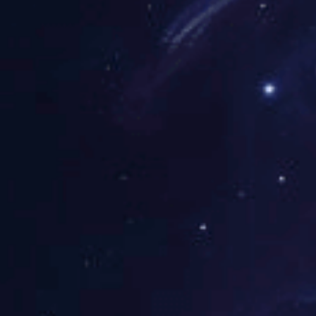
压力传感器/变送器
数字压力传感器和变送器
数字水位传感器
可远传压力变送器
可
远传压力传感器
智能调零压力变送器
智
能调零压力传感器
可清零压力变送器
可
清零压力传感器
现场可调压力变送器
现
场可调压力传感器
可调零调满度压力变送
器
可调零调满度压力传感器
485输出压
力变送器
485输出压力传感器
数字输出
压力变送器
数字输出压力传感器
智能压
力变送器
智能压力传感器
数字压力变送
器
数字压力传感器
SUAY15数字压力传
感器/变送器
温压一体式压力传感器变送器
温度液位一体式变送器
熔体压力变送器
温度压力一体变送器
温度压力一体传感
器
温压一起测量
温压一体测量
温压
一体式压力变送器
温压一体式压力传感器
SUAY18温压一体式变送器