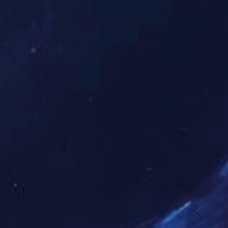
...1MPa...100MPa