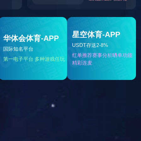
器
不同测量介质选用针对性的密封技术，配合一体式高精度
气体、液体可以进行直接测量，极大提高了检测结果的
泛应用于石油、冶金、电力、化工、制药、食品等行业